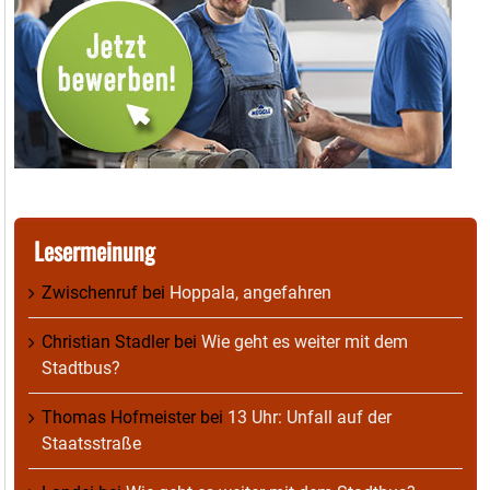
Lesermeinung
Zwischenruf
bei
Hoppala, angefahren
Christian Stadler
bei
Wie geht es weiter mit dem
Stadtbus?
Thomas Hofmeister
bei
13 Uhr: Unfall auf der
Staatsstraße