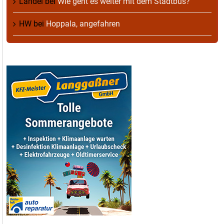
Landei
bei
Wie geht es weiter mit dem Stadtbus?
HW
bei
Hoppala, angefahren