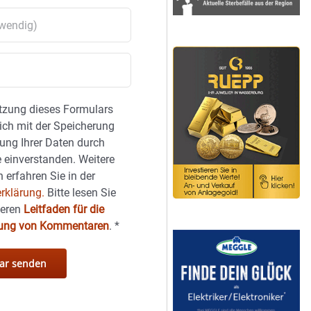
tzung dieses Formulars
sich mit der Speicherung
ung Ihrer Daten durch
 einverstanden. Weitere
 erfahren Sie in der
rklärung.
Bitte lesen Sie
seren
Leitfaden für die
hung von Kommentaren
.
*