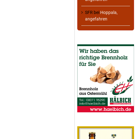
SFR
bei
Hoppala,
angefahren