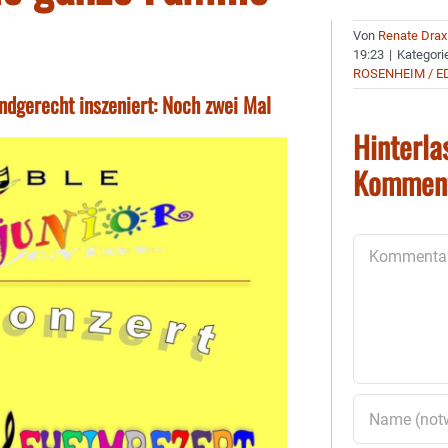
Von
Renate Drax
19:23
|
Kategori
ROSENHEIM / E
dgerecht inszeniert: Noch zwei Mal
Hinterla
Kommen
Kommentar