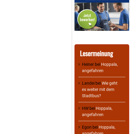
Lesermeinung
Heiner
bei
Hoppala,
angefahren
Landei
bei
Wie geht
es weiter mit dem
Stadtbus?
HW
bei
Hoppala,
angefahren
Egon
bei
Hoppala,
angefahren