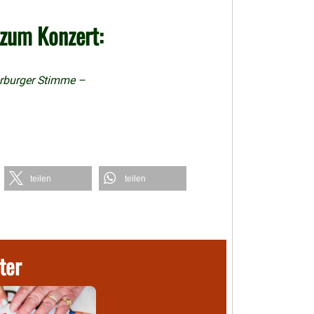
 zum Konzert:
erburger Stimme –
teilen
teilen
ter