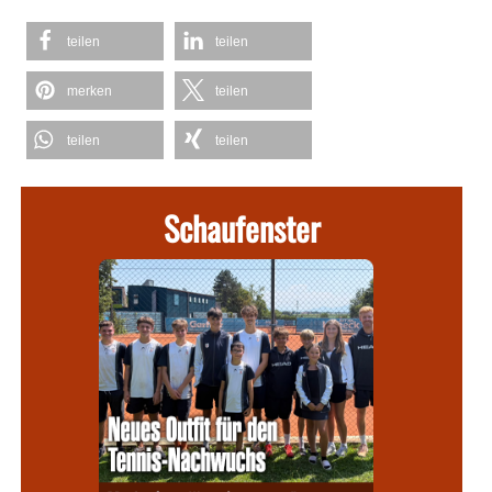
teilen
teilen
merken
teilen
teilen
teilen
Schaufenster