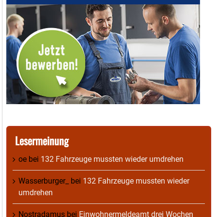
Lesermeinung
oe
bei
132 Fahrzeuge mussten wieder umdrehen
Wasserburger_
bei
132 Fahrzeuge mussten wieder
umdrehen
Nostradamus
bei
Einwohnermeldeamt drei Wochen