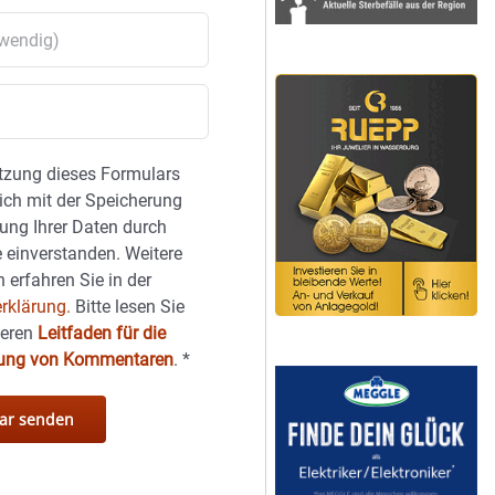
tzung dieses Formulars
sich mit der Speicherung
ung Ihrer Daten durch
 einverstanden. Weitere
 erfahren Sie in der
rklärung.
Bitte lesen Sie
seren
Leitfaden für die
hung von Kommentaren
.
*