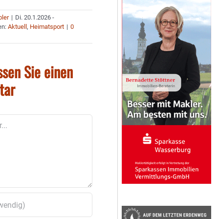
bler
|
Di. 20.1.2026 -
en:
Aktuell
,
Heimatsport
|
0
ssen Sie einen
tar