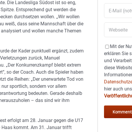
te. Die Landesliga Südost ist so eng,
 Spitze. Entsprechend gut werden die
ecken durchsetzen wollen. „Wir wollen
nau weiß, dass seine Mannschaft über die
 analysiert und wollen manche Themen
Mit der Nu
urde der Kader punktuell ergänzt, zudem
erklären Sie 
Verletzungen zurück, Manuel
und Verarbeit
u. „Der Konkurrenzkampf bleibt extrem
diese Website
ert“, so der Coach. Auch die Spieler haben
Informationen
tzt die Reihen: „Der unerwartete Tod von
Datenschutze
 nur sportlich, sondern vor allem
hier auch un
erantwortung bedeuten. Gerade deshalb
Veröffentlic
 herauszuholen – das sind wir ihm
Test erfolgt am 28. Januar gegen die U17
Haas kommt. Am 31. Januar trifft