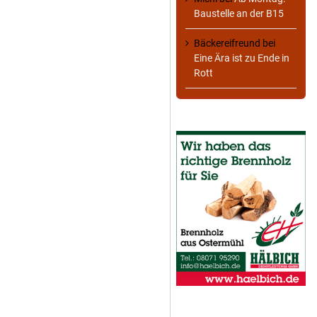
Baustelle an der B15
Bäckereifreund
bei
Eine Ära ist zu Ende in
Rott