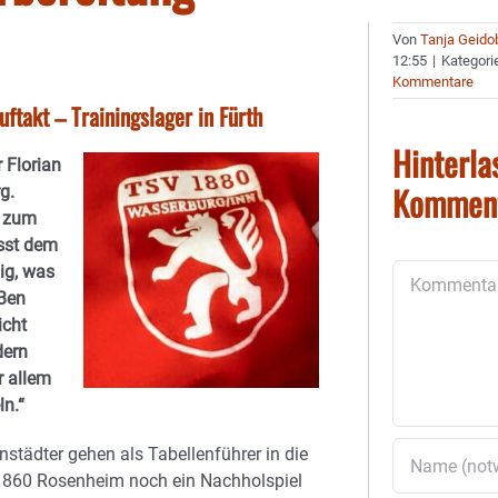
Von
Tanja Geido
12:55
|
Kategori
Kommentare
ftakt – Trainingslager in Fürth
Hinterla
 Florian
Kommen
g.
n zum
sst dem
ig, was
Kommentar
 Ben
icht
dern
r allem
n.“
nstädter gehen als Tabellenführer in die
 1860 Rosenheim noch ein Nachholspiel