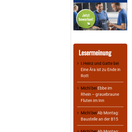
Lesermeinung
I.Heinz und Gatte
bei
Eine Ära ist zu Ende in
Rott
Michl
bei
Ebbe im
Rhein – grauebraune
Fluten im Inn
Michl
bei
Ab Montag:
Baustelle an der B15
Michl
bei
Ab Montag: