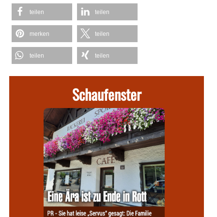
teilen
teilen
merken
teilen
teilen
teilen
Schaufenster