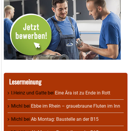
Lesermeinung
I.Heinz und Gatte
bei
Eine Ära ist zu Ende in Rott
Michl
bei
Ebbe im Rhein – grauebraune Fluten im Inn
Michl
bei
Ab Montag: Baustelle an der B15