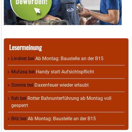
Lesermeinung
Lindner
bei
Ab Montag: Baustelle an der B15
Mufasa
bei
Handy statt Aufsichtspflicht
Sonnia
bei
Daxenfeuer wieder erlaubt
fish
bei
Rotter Bahnunterführung ab Montag voll
gesperrt
Bitz
bei
Ab Montag: Baustelle an der B15