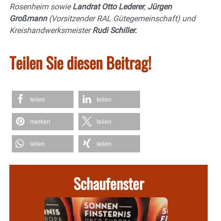
Rosenheim sowie
Landrat Otto Lederer
,
Jürgen
Großmann
(Vorsitzender RAL Gütegemeinschaft) und
Kreishandwerksmeister
Rudi Schiller.
Teilen Sie diesen Beitrag!
teilen
teilen
merken
teilen
teilen
teilen
Schaufenster