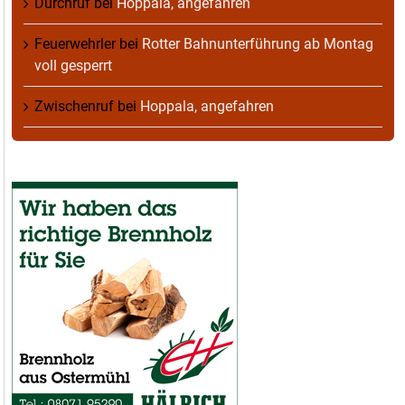
Durchruf
bei
Hoppala, angefahren
Feuerwehrler
bei
Rotter Bahnunterführung ab Montag
voll gesperrt
Zwischenruf
bei
Hoppala, angefahren