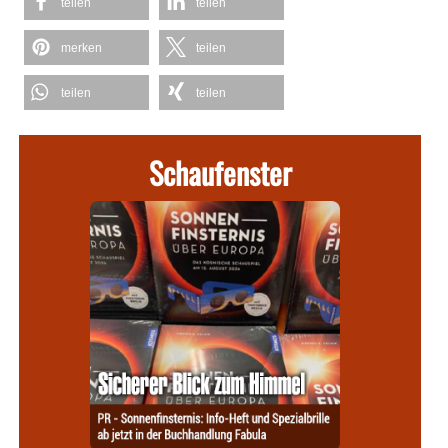
teilen
teilen
merken
teilen
teilen
teilen
Schaufenster