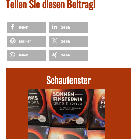
Teilen Sie diesen Beitrag!
teilen
teilen
merken
teilen
teilen
teilen
Schaufenster