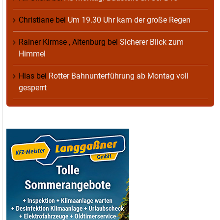
Christiane
bei
Um 19.30 Uhr kam der große Regen
Rainer Kirmse , Altenburg
bei
Sicherer Blick zum
Himmel
Hias
bei
Rotter Bahnunterführung ab Montag voll
gesperrt