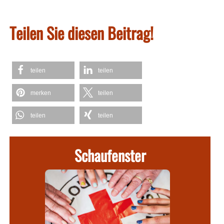
Teilen Sie diesen Beitrag!
teilen
teilen
merken
teilen
teilen
teilen
Schaufenster