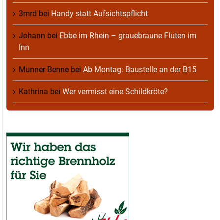
3mrd
bei
Handy statt Aufsichtspflicht
Johann
bei
Ebbe im Rhein – grauebraune Fluten im
Inn
Munner Benne
bei
Ab Montag: Baustelle an der B15
Kathrina
bei
Wer vermisst eine Schildkröte?