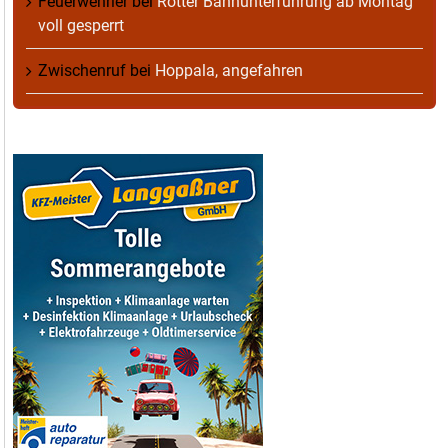
Feuerwehrler
bei
Rotter Bahnunterführung ab Montag
voll gesperrt
Zwischenruf
bei
Hoppala, angefahren