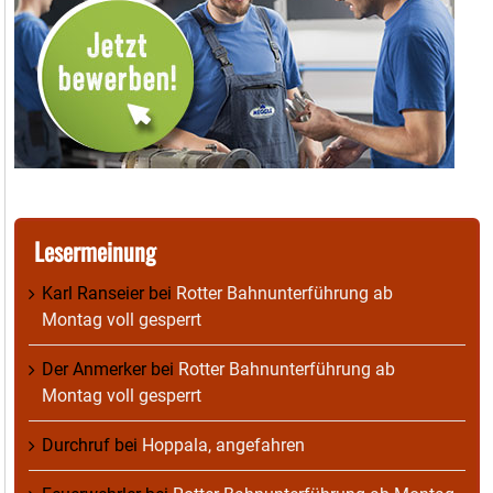
Lesermeinung
Karl Ranseier
bei
Rotter Bahnunterführung ab
Montag voll gesperrt
Der Anmerker
bei
Rotter Bahnunterführung ab
Montag voll gesperrt
Durchruf
bei
Hoppala, angefahren