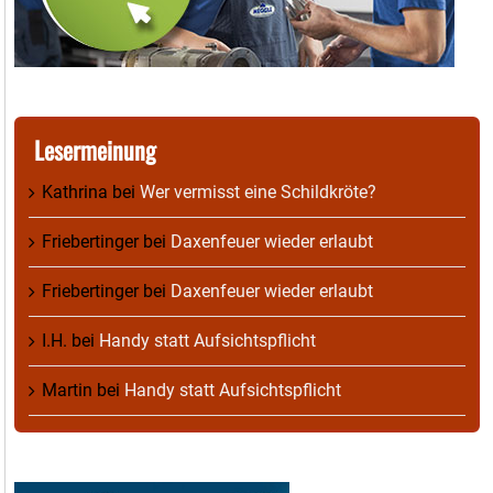
Lesermeinung
Kathrina
bei
Wer vermisst eine Schildkröte?
Friebertinger
bei
Daxenfeuer wieder erlaubt
Friebertinger
bei
Daxenfeuer wieder erlaubt
I.H.
bei
Handy statt Aufsichtspflicht
Martin
bei
Handy statt Aufsichtspflicht