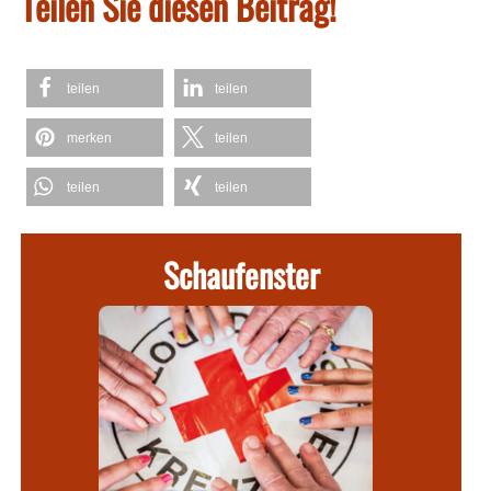
Teilen Sie diesen Beitrag!
teilen
teilen
merken
teilen
teilen
teilen
Schaufenster