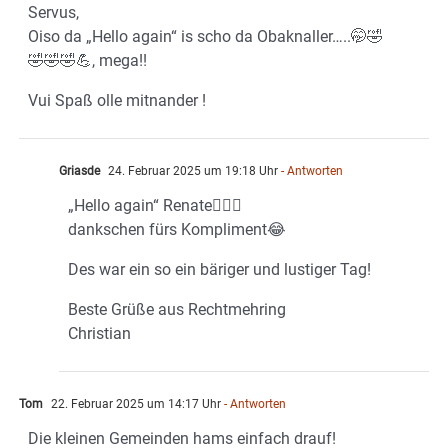
Servus,
Oiso da „Hello again“ is scho da Obaknaller…..🤭🤣
🤣🤣🤣💪, mega!!
Vui Spaß olle mitnander !
Griasde
24. Februar 2025 um 19:18 Uhr
- Antworten
„Hello again“ Renate🙋🏻‍♂️
dankschen fürs Kompliment😂
Des war ein so ein bäriger und lustiger Tag!
Beste Grüße aus Rechtmehring
Christian
Tom
22. Februar 2025 um 14:17 Uhr
- Antworten
Die kleinen Gemeinden hams einfach drauf!