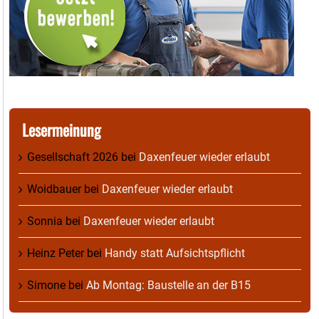
Lesermeinung
Gesellschaft 2026
bei
Daxenfeuer wieder erlaubt
Woidbauer
bei
Daxenfeuer wieder erlaubt
Sonnia
bei
Daxenfeuer wieder erlaubt
Heinz Peter
bei
Handy statt Aufsichtspflicht
Simone
bei
Ab Montag: Baustelle an der B15