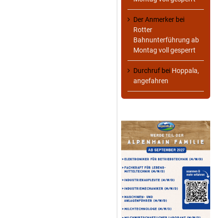
Der Anmerker
bei
Rotter
Bahnunterführung ab
Montag voll gesperrt
Durchruf
bei
Hoppala,
angefahren