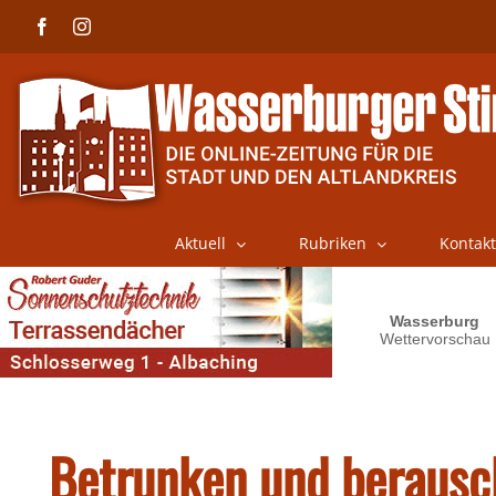
Skip
Facebook
Instagram
to
content
Aktuell
Rubriken
Kontakt
Betrunken und berausc