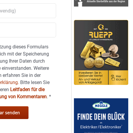
tzung dieses Formulars
sich mit der Speicherung
ung Ihrer Daten durch
 einverstanden. Weitere
 erfahren Sie in der
rklärung.
Bitte lesen Sie
seren
Leitfaden für die
hung von Kommentaren
.
*