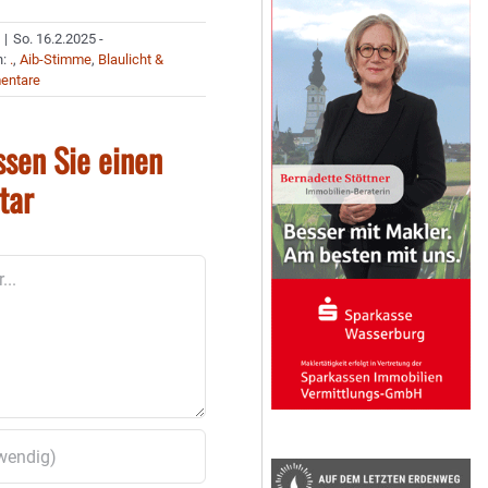
|
So. 16.2.2025 -
n:
.
,
Aib-Stimme
,
Blaulicht &
entare
ssen Sie einen
tar