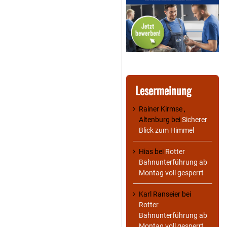
Lesermeinung
Rainer Kirmse ,
Altenburg
bei
Sicherer
Blick zum Himmel
Hias
bei
Rotter
Bahnunterführung ab
Montag voll gesperrt
Karl Ranseier
bei
Rotter
Bahnunterführung ab
Montag voll gesperrt