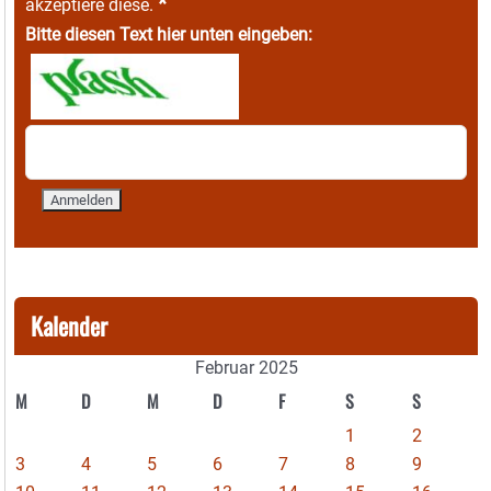
*
akzeptiere diese.
Bitte diesen Text hier unten eingeben:
Kalender
Februar 2025
M
D
M
D
F
S
S
1
2
3
4
5
6
7
8
9