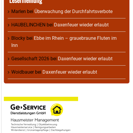
Lesermeinung
Marlen
bei
Überwachung der Durchfahrtsverbote
HAUBELINCHEN
bei
Daxenfeuer wieder erlaubt
Blocky
bei
Ebbe im Rhein – grauebraune Fluten im
Inn
Gesellschaft 2026
bei
Daxenfeuer wieder erlaubt
Woidbauer
bei
Daxenfeuer wieder erlaubt