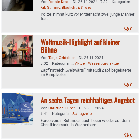
Von
Renate Drax
|
Di. 26.11.2024 - 7:33
|
Kategorien:
Aib-Stimme
,
Blaulicht & Sirene
Polizei nimmt kurz vor Mitternacht zwei junge Männer
fest
0
Weltmusik-Highlight auf kleiner
Bühne
Von
Tanja Geidobler
|
Di. 26.11.2024 -
7:02
|
Kategorien:
.
,
Aktuell
,
Wasserburg aktuell
Zapf’nstreich „weltwärts“ mit Rudi Zapf begeisterte
im Gimplkeller
0
An sechs Tagen reichhaltiges Angebot
Von
Christian Huber
|
Di. 26.11.2024 -
6:41
|
Kategorien:
Schlagzeilen
Förderverein Rottmoos auch heuer wieder auf dem
Christkindlmarkt in Wasserburg
0