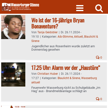
Skip
to
content
Wo ist der 16-jährige Bryan
Bonaventure?
Von
Tanja Geidobler
|
Di. 26.11.2024 -
19:10
|
Kategorien:
Aib-Stimme
,
Aktuell
,
Blaulicht &
Sirene
Jugendlicher aus Rosenheim wurde zuletzt am
Donnerstag gesehen
0
17.25 Uhr: Alarm vor der „Haustüre“
Von
Christian Huber
|
Di. 26.11.2024 -
17:27
|
Kategorien:
Blaulicht & Sirene
,
Wasserburg
aktuell
Feuerwehr Wasserburg rückt zu Schulgebäude „Im
Hag" aus - Brandmeldeanlage schlägt an
0