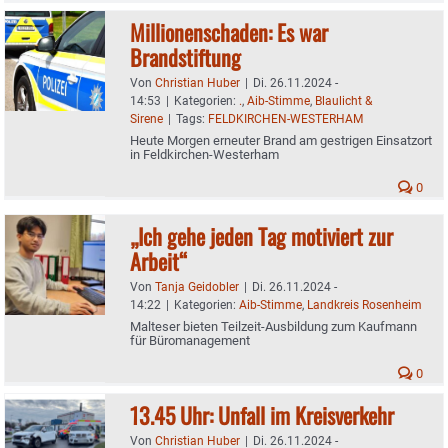
Millionenschaden: Es war
Brandstiftung
Von
Christian Huber
|
Di. 26.11.2024 -
14:53
|
Kategorien:
.
,
Aib-Stimme
,
Blaulicht &
Sirene
|
Tags:
FELDKIRCHEN-WESTERHAM
Heute Morgen erneuter Brand am gestrigen Einsatzort
in Feldkirchen-Westerham
0
„Ich gehe jeden Tag motiviert zur
Arbeit“
Von
Tanja Geidobler
|
Di. 26.11.2024 -
14:22
|
Kategorien:
Aib-Stimme
,
Landkreis Rosenheim
Malteser bieten Teilzeit-Ausbildung zum Kaufmann
für Büromanagement
0
13.45 Uhr: Unfall im Kreisverkehr
Von
Christian Huber
|
Di. 26.11.2024 -