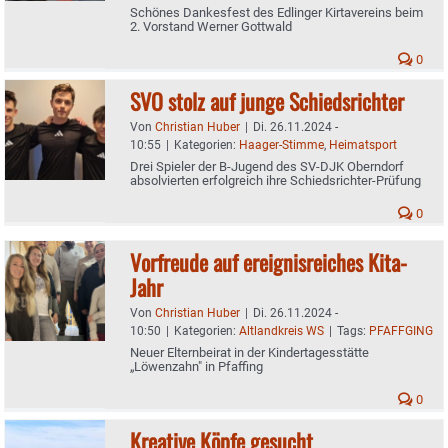
Schönes Dankesfest des Edlinger Kirtavereins beim
2. Vorstand Werner Gottwald
0
SVO stolz auf junge Schiedsrichter
Von
Christian Huber
|
Di. 26.11.2024 -
10:55
|
Kategorien:
Haager-Stimme
,
Heimatsport
Drei Spieler der B-Jugend des SV-DJK Oberndorf
absolvierten erfolgreich ihre Schiedsrichter-Prüfung
0
Vorfreude auf ereignisreiches Kita-
Jahr
Von
Christian Huber
|
Di. 26.11.2024 -
10:50
|
Kategorien:
Altlandkreis WS
|
Tags:
PFAFFGING
Neuer Elternbeirat in der Kindertagesstätte
„Löwenzahn" in Pfaffing
0
Kreative Köpfe gesucht