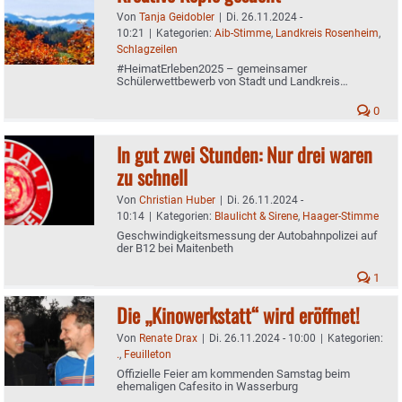
Von
Tanja Geidobler
|
Di. 26.11.2024 -
10:21
|
Kategorien:
Aib-Stimme
,
Landkreis Rosenheim
,
Schlagzeilen
#HeimatErleben2025 – gemeinsamer
Schülerwettbewerb von Stadt und Landkreis
Rosenheim
0
In gut zwei Stunden: Nur drei waren
zu schnell
Von
Christian Huber
|
Di. 26.11.2024 -
10:14
|
Kategorien:
Blaulicht & Sirene
,
Haager-Stimme
Geschwindigkeitsmessung der Autobahnpolizei auf
der B12 bei Maitenbeth
1
Die „Kinowerkstatt“ wird eröffnet!
Von
Renate Drax
|
Di. 26.11.2024 - 10:00
|
Kategorien:
.
,
Feuilleton
Offizielle Feier am kommenden Samstag beim
ehemaligen Cafesito in Wasserburg