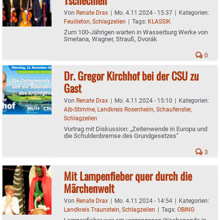
Von
Renate Drax
|
Mo. 4.11.2024 - 15:37
|
Kategorien:
Feuilleton
,
Schlagzeilen
|
Tags:
KLASSIK
Zum 100-Jährigen warten in Wasserburg Werke von
Smetana, Wagner, Strauß, Dvorák
0
Dr. Gregor Kirchhof bei der CSU zu
Gast
Von
Renate Drax
|
Mo. 4.11.2024 - 15:10
|
Kategorien:
Aib-Stimme
,
Landkreis Rosenheim
,
Schaufenster
,
Schlagzeilen
Vortrag mit Diskussion: „Zeitenwende in Europa und
die Schuldenbremse des Grundgesetzes“
3
Mit Lampenfieber quer durch die
Märchenwelt
Von
Renate Drax
|
Mo. 4.11.2024 - 14:54
|
Kategorien:
Landkreis Traunstein
,
Schlagzeilen
|
Tags:
OBING