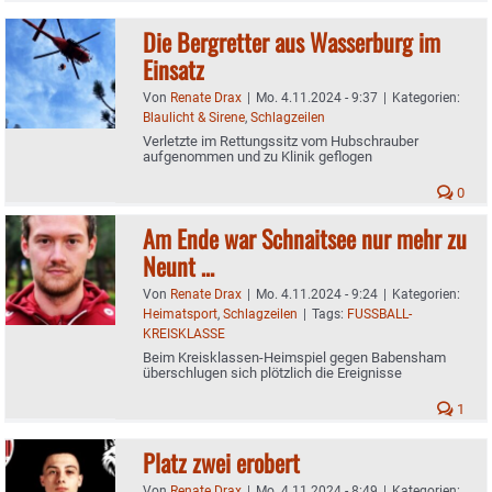
Die Bergretter aus Wasserburg im
Einsatz
Von
Renate Drax
|
Mo. 4.11.2024 - 9:37
|
Kategorien:
Blaulicht & Sirene
,
Schlagzeilen
Verletzte im Rettungssitz vom Hubschrauber
aufgenommen und zu Klinik geflogen
0
Am Ende war Schnaitsee nur mehr zu
Neunt …
Von
Renate Drax
|
Mo. 4.11.2024 - 9:24
|
Kategorien:
Heimatsport
,
Schlagzeilen
|
Tags:
FUSSBALL-
KREISKLASSE
Beim Kreisklassen-Heimspiel gegen Babensham
überschlugen sich plötzlich die Ereignisse
1
Platz zwei erobert
Von
Renate Drax
|
Mo. 4.11.2024 - 8:49
|
Kategorien: