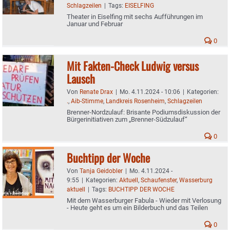
Schlagzeilen
|
Tags:
EISELFING
Theater in Eiselfing mit sechs Aufführungen im
Januar und Februar
0
Mit Fakten-Check Ludwig versus
Lausch
Von
Renate Drax
|
Mo. 4.11.2024 - 10:06
|
Kategorien:
.
,
Aib-Stimme
,
Landkreis Rosenheim
,
Schlagzeilen
Brenner-Nordzulauf: Brisante Podiumsdiskussion der
Bürgerinitiativen zum „Brenner-Südzulauf“
0
Buchtipp der Woche
Von
Tanja Geidobler
|
Mo. 4.11.2024 -
9:55
|
Kategorien:
Aktuell
,
Schaufenster
,
Wasserburg
aktuell
|
Tags:
BUCHTIPP DER WOCHE
Mit dem Wasserburger Fabula - Wieder mit Verlosung
- Heute geht es um ein Bilderbuch und das Teilen
0