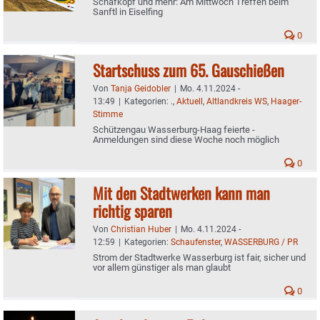
Schafkopf und mehr: Am Mittwoch Treffen beim
Sanftl in Eiselfing
0
Startschuss zum 65. Gauschießen
Von
Tanja Geidobler
|
Mo. 4.11.2024 -
13:49
|
Kategorien:
.
,
Aktuell
,
Altlandkreis WS
,
Haager-
Stimme
Schützengau Wasserburg-Haag feierte -
Anmeldungen sind diese Woche noch möglich
0
Mit den Stadtwerken kann man
richtig sparen
Von
Christian Huber
|
Mo. 4.11.2024 -
12:59
|
Kategorien:
Schaufenster
,
WASSERBURG / PR
Strom der Stadtwerke Wasserburg ist fair, sicher und
vor allem günstiger als man glaubt
0