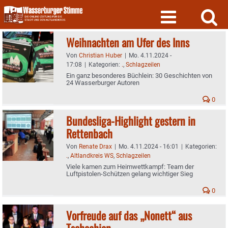
Skip
to
content
Weihnachten am Ufer des Inns
Von
Christian Huber
|
Mo. 4.11.2024 -
17:08
|
Kategorien:
.
,
Schlagzeilen
Ein ganz besonderes Büchlein: 30 Geschichten von
24 Wasserburger Autoren
0
Bundesliga-Highlight gestern in
Rettenbach
Von
Renate Drax
|
Mo. 4.11.2024 - 16:01
|
Kategorien:
.
,
Altlandkreis WS
,
Schlagzeilen
Viele kamen zum Heimwettkampf: Team der
Luftpistolen-Schützen gelang wichtiger Sieg
0
Vorfreude auf das „Nonett“ aus
Tschechien