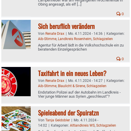
Lampenfieber war am vergangenen Wochenende in
Obing angesagt, als elf [...]
0
Sich beruflich verändern
Von
Renate Drax
|
Mo. 4.11.2024 - 14:36
|
Kategorien:
Aib-Stimme
,
Landkreis Rosenheim
,
Schlagzeilen
Agentur für Arbeit lädt in die Volkshochschule ein zu
beratenden Einzelgesprächen
0
Taxifahrt in ein neues Leben?
Von
Renate Drax
|
Mo. 4.11.2024 - 14:27
|
Kategorien:
Aib-Stimme
,
Blaulicht & Sirene
,
Schlagzeilen
Endstation Polizei auf der Autobahn im Landkreis -
Vier junge Männer aus Syrien „geschleust“?
Spieleabend der Spuiratzn
Von
Tanja Geidobler
|
Mo. 4.11.2024 -
14:02
|
Kategorien:
Altlandkreis WS
,
Schlagzeilen