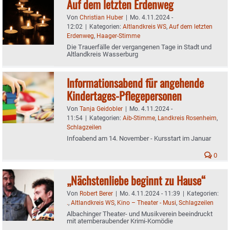
Auf dem letzten Erdenweg
Von
Christian Huber
|
Mo. 4.11.2024 -
12:02
|
Kategorien:
Altlandkreis WS
,
Auf dem letzten
Erdenweg
,
Haager-Stimme
Die Trauerfälle der vergangenen Tage in Stadt und
Altlandkreis Wasserburg
Informationsabend für angehende
Kindertages-Pflegepersonen
Von
Tanja Geidobler
|
Mo. 4.11.2024 -
11:54
|
Kategorien:
Aib-Stimme
,
Landkreis Rosenheim
,
Schlagzeilen
Infoabend am 14. November - Kursstart im Januar
0
„Nächstenliebe beginnt zu Hause“
Von
Robert Berer
|
Mo. 4.11.2024 - 11:39
|
Kategorien:
.
,
Altlandkreis WS
,
Kino – Theater - Musi
,
Schlagzeilen
Albachinger Theater- und Musikverein beeindruckt
mit atemberaubender Krimi-Komödie