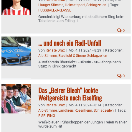
Haager-Stimme
,
Heimatsport
,
Schlagzeilen
|
Tags:
FUSSBALL-B-KLASSE
Genclerbirligi Wasserburg mit deutlichem Sieg beim
Tabellenletzten Edling II
0
… und noch ein Radl-Unfall
Von
Renate Drax
|
Mo. 4.11.2024 - 8:29
|
Kategorien:
Aib-Stimme
,
Blaulicht & Sirene
,
Schlagzeilen
Autofahrerin übersieht E-Bikerin - 50-Jährige nach
Sturz in Klinik gebracht
0
Das „Beirer Blech“ lockte
Weitgereiste nach Eiselfing
Von
Renate Drax
|
Mo. 4.11.2024 - 8:14
|
Kategorien:
Aib-Stimme
,
Landkreis Rosenheim
,
Schlagzeilen
|
Tags:
EISELFING
Weiß-blauer Frühschoppen der Jungen Freien Wähler
wurde zum Hit