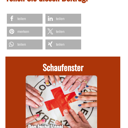
teilen
teilen
merken
teilen
teilen
teilen
Schaufenster