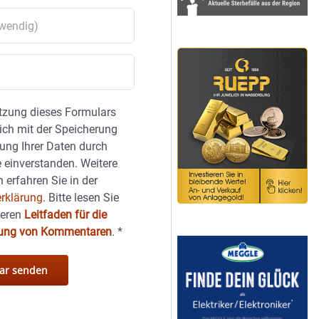
tzung dieses Formulars
sich mit der Speicherung
ung Ihrer Daten durch
 einverstanden. Weitere
 erfahren Sie in der
rklärung.
Bitte lesen Sie
seren
Leitfaden für die
hung von Kommentaren
.
*