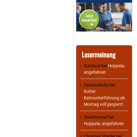
Lesermeinung
Durchruf
bei
Hoppala,
angefahren
Feuerwehrler
bei
Rotter
Bahnunterführung ab
Montag voll gesperrt
Zwischenruf
bei
Hoppala, angefahren
Christian Stadler
bei