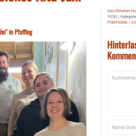
Von
Christian H
10:50
|
Kategori
PFAFFGING
|
0 
n" in Pfaffing
Hinterla
Kommen
Kommentar