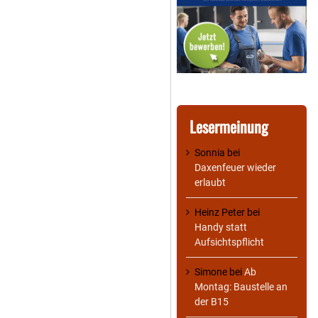
Lesermeinung
Sonnia
bei
Daxenfeuer wieder
erlaubt
Heinz Peter
bei
Handy statt
Aufsichtspflicht
Simone
bei
Ab
Montag: Baustelle an
der B15