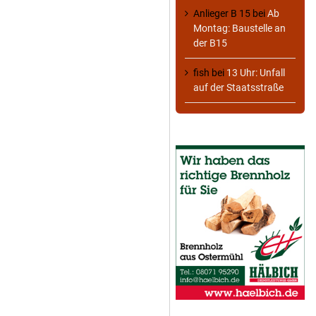
Anlieger B 15
bei
Ab
Montag: Baustelle an
der B15
fish
bei
13 Uhr: Unfall
auf der Staatsstraße