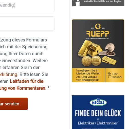
tzung dieses Formulars
sich mit der Speicherung
ung Ihrer Daten durch
 einverstanden. Weitere
 erfahren Sie in der
rklärung.
Bitte lesen Sie
seren
Leitfaden für die
hung von Kommentaren
.
*