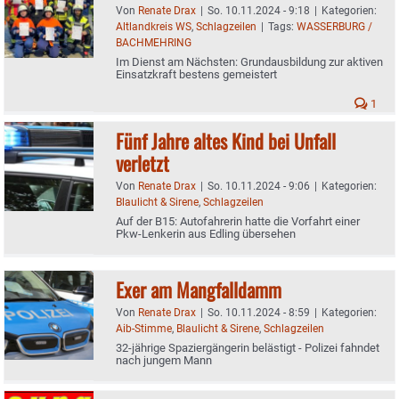
Von
Renate Drax
|
So. 10.11.2024 - 9:18
|
Kategorien:
Altlandkreis WS
,
Schlagzeilen
|
Tags:
WASSERBURG /
BACHMEHRING
Im Dienst am Nächsten: Grundausbildung zur aktiven
Einsatzkraft bestens gemeistert
1
Fünf Jahre altes Kind bei Unfall
verletzt
Von
Renate Drax
|
So. 10.11.2024 - 9:06
|
Kategorien:
Blaulicht & Sirene
,
Schlagzeilen
Auf der B15: Autofahrerin hatte die Vorfahrt einer
Pkw-Lenkerin aus Edling übersehen
Exer am Mangfalldamm
Von
Renate Drax
|
So. 10.11.2024 - 8:59
|
Kategorien:
Aib-Stimme
,
Blaulicht & Sirene
,
Schlagzeilen
32-jährige Spaziergängerin belästigt - Polizei fahndet
nach jungem Mann