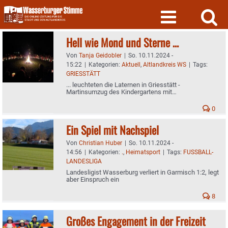
Skip
to
content
Hell wie Mond und Sterne …
Von
Tanja Geidobler
|
So. 10.11.2024 -
15:22
|
Kategorien:
Aktuell
,
Altlandkreis WS
|
Tags:
GRIESSTÄTT
... leuchteten die Laternen in Griesstätt -
Martinsumzug des Kindergartens mit
„Dorffestcharakter"
0
Ein Spiel mit Nachspiel
Von
Christian Huber
|
So. 10.11.2024 -
14:56
|
Kategorien:
.
,
Heimatsport
|
Tags:
FUSSBALL-
LANDESLIGA
Landesligist Wasserburg verliert in Garmisch 1:2, legt
aber Einspruch ein
8
Großes Engagement in der Freizeit