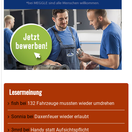
Lesermeinung
fish
bei
132 Fahrzeuge mussten wieder umdrehen
Sonnia
bei
Daxenfeuer wieder erlaubt
3mrd
bei
Handy statt Aufsichtspflicht