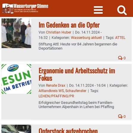
Skip
to
content
Im Gedenken an die Opfer
Von
Christian Huber
|
Do. 14.11.2024 -
16:32
|
Kategorien:
Wasserburg aktuell
|
Tags:
ATTEL
Stiftung Attl: Heute vor 84 Jahren begannen die
Deportationen
0
Ergonomie und Arbeitsschutz im
Fokus
Von
Renate Drax
|
Do. 14.11.2024 - 16:04
|
Kategorien:
Altlandkreis WS
,
Schaufenster
|
Tags:
LEHEN/PFAFFING/PR
Erfolgreicher Gesundheitstag beim Familien-
Unternehmen Alpenhain in Lehen bei Pfaffing
0
Opferstock aufgebrochen