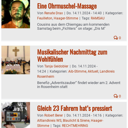
Eine Ohrmuschel-Massage
Von
Renate Drax
|
Do. 14.11.2024 - 14:40
|
Kategorien:
Feuilleton
,
Haager-Stimme
|
Tags:
RAMSAU
Cousins aus dem Chiemgau am kommenden
Samstag beim „Fichters“ on stage: „Dis M"
0
Musikalischer Nachmittag zum
Wohlfühlen
Von
Tanja Geidobler
|
Do. 14.11.2024 -
14:24
|
Kategorien:
Aib-Stimme
,
Aktuell
,
Landkreis
Rosenheim
Benefiz-„Adventszauber“ findet wieder am 2. Advent
in Rosenheim statt
0
Gleich 23 Fahrern hat’s pressiert
Von
Robert Berer
|
Do. 14.11.2024 - 14:16
|
Kategorien:
Altlandkreis WS
,
Blaulicht & Sirene
,
Haager-
Stimme
|
Tags:
RECHTMEHRING