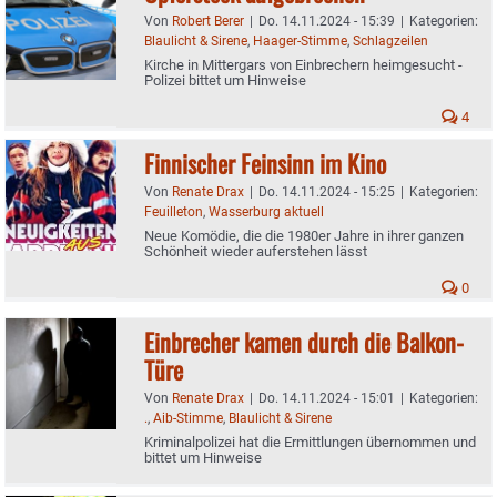
Von
Robert Berer
|
Do. 14.11.2024 - 15:39
|
Kategorien:
Blaulicht & Sirene
,
Haager-Stimme
,
Schlagzeilen
Kirche in Mittergars von Einbrechern heimgesucht -
Polizei bittet um Hinweise
4
Finnischer Feinsinn im Kino
Von
Renate Drax
|
Do. 14.11.2024 - 15:25
|
Kategorien:
Feuilleton
,
Wasserburg aktuell
Neue Komödie, die die 1980er Jahre in ihrer ganzen
Schönheit wieder auferstehen lässt
0
Einbrecher kamen durch die Balkon-
Türe
Von
Renate Drax
|
Do. 14.11.2024 - 15:01
|
Kategorien:
.
,
Aib-Stimme
,
Blaulicht & Sirene
Kriminalpolizei hat die Ermittlungen übernommen und
bittet um Hinweise