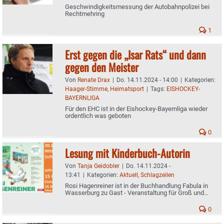
Geschwindigkeitsmessung der Autobahnpolizei bei
Rechtmehring
1
Erst gegen die „Isar Rats“ und dann
gegen den Meister
Von
Renate Drax
|
Do. 14.11.2024 - 14:00
|
Kategorien:
Haager-Stimme
,
Heimatsport
|
Tags:
EISHOCKEY-
BAYERNLIGA
Für den EHC ist in der Eishockey-Bayernliga wieder
ordentlich was geboten
0
Lesung mit Kinderbuch-Autorin
Von
Tanja Geidobler
|
Do. 14.11.2024 -
13:41
|
Kategorien:
Aktuell
,
Schlagzeilen
Rosi Hagenreiner ist in der Buchhandlung Fabula in
Wasserburg zu Gast - Veranstaltung für Groß und
Klein
0