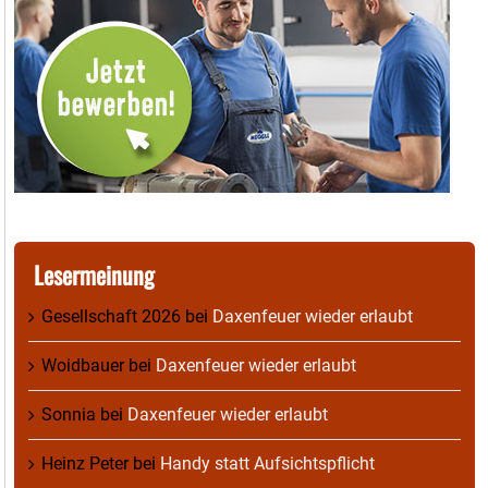
Lesermeinung
Gesellschaft 2026
bei
Daxenfeuer wieder erlaubt
Woidbauer
bei
Daxenfeuer wieder erlaubt
Sonnia
bei
Daxenfeuer wieder erlaubt
Heinz Peter
bei
Handy statt Aufsichtspflicht