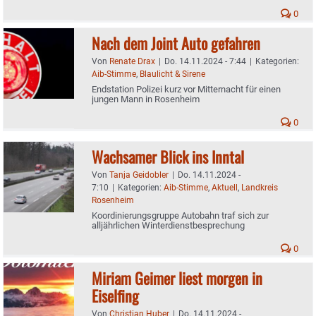
0
Nach dem Joint Auto gefahren
Von
Renate Drax
|
Do. 14.11.2024 - 7:44
|
Kategorien:
Aib-Stimme
,
Blaulicht & Sirene
Endstation Polizei kurz vor Mitternacht für einen
jungen Mann in Rosenheim
0
Wachsamer Blick ins Inntal
Von
Tanja Geidobler
|
Do. 14.11.2024 -
7:10
|
Kategorien:
Aib-Stimme
,
Aktuell
,
Landkreis
Rosenheim
Koordinierungsgruppe Autobahn traf sich zur
alljährlichen Winterdienstbesprechung
0
Miriam Geimer liest morgen in
Eiselfing
Von
Christian Huber
|
Do. 14.11.2024 -