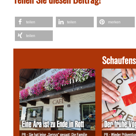
teilen
teilen
merken
teilen
Schaufens