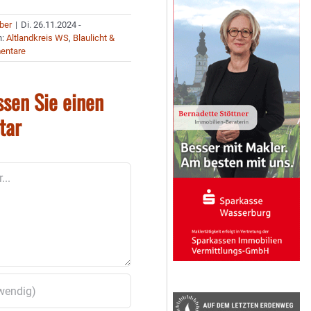
uber
|
Di. 26.11.2024 -
n:
Altlandkreis WS
,
Blaulicht &
entare
ssen Sie einen
tar