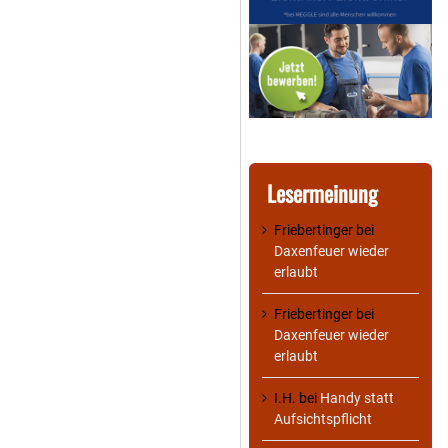
Lesermeinung
Friebertinger
bei
Daxenfeuer wieder
erlaubt
Friebertinger
bei
Daxenfeuer wieder
erlaubt
I.H.
bei
Handy statt
Aufsichtspflicht