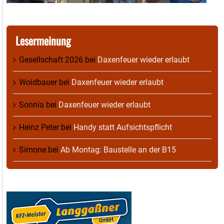
Lesermeinung
Gesellschaft 2026
bei
Daxenfeuer wieder erlaubt
Woidbauer
bei
Daxenfeuer wieder erlaubt
Sonnia
bei
Daxenfeuer wieder erlaubt
Heinz Peter
bei
Handy statt Aufsichtspflicht
Simone
bei
Ab Montag: Baustelle an der B15