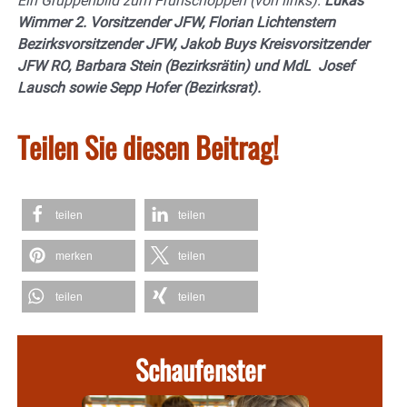
Ein Gruppenbild zum Frühschoppen (von links):
Lukas
Wimmer 2. Vorsitzender JFW, Florian Lichtenstern
Bezirksvorsitzender JFW, Jakob Buys Kreisvorsitzender
JFW RO, Barbara Stein (Bezirksrätin) und MdL Josef
Lausch sowie Sepp Hofer (Bezirksrat).
Teilen Sie diesen Beitrag!
teilen
teilen
merken
teilen
teilen
teilen
Schaufenster