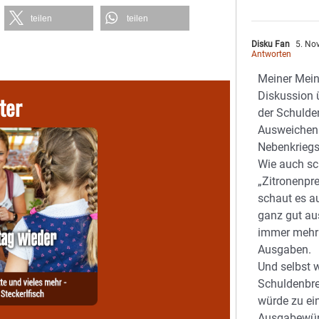
teilen
teilen
Disku Fan
5. No
Antworten
Meiner Mein
Diskussion 
ter
der Schulde
Ausweichen 
Nebenkriegs
Wie auch sc
„Zitronenpr
schaut es a
ganz gut au
immer mehr
Ausgaben.
Und selbst 
Schuldenbre
würde zu e
Ausgabewün