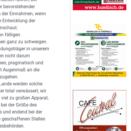
er bevorstehender
g der Einnahmen, wenn
e Entwicklung der
anschaut.
n fälligen
en ganz zu schweigen.
idungsträger in unserem
en nicht darum
n, pragmatisch und
it Augenmaß an die
nzugehen.
Lande werden solche
r total verwässert, wir
 viel zu großen Apparat,
bei der Größe des
 und endend bei der
u geschaffenen Stellen
esbehörden.