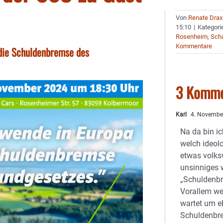
Von
Renate Drax
15:10
|
Kategori
Rosenheim
,
Sch
Kommentare
 die Schuldenbremse des
3 Komme
Karl
4. Novembe
Na da bin i
welch ideol
etwas volksw
unsinniges 
„Schuldenbre
Vorallem we
wartet um eb
Schuldenbr