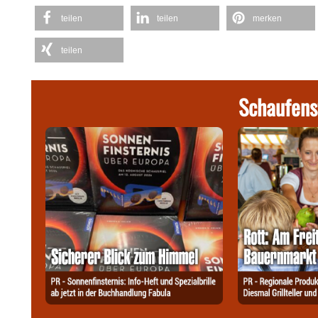
teilen
teilen
merken
teilen
Schaufens