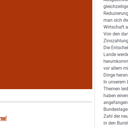
gleichzeitig
Reduzierun
man sich di
Wirtschaft 
Von den dan
Zinszahlung
Die Entsche
Lande werd
herumkomme
vor allem m
Dinge hera
In unserem 
Themen leide
haben einen
angefangen 
Bundestages
Zahl der ne
rne!
in den Bund