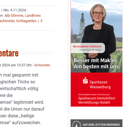
|
Mo. 4.11.2024 -
en:
Aib-Stimme
,
Landkreis
aufenster
,
Schlagzeilen
|
3
ntare
r 2024 um 15:37 Uhr
- Antworten
ch mal gespannt mit
ogischen Tricks so
irtschaftlich völlig
wie die
mse“ legitimiert wird.
il die Union nur darauf
en diese „heilige
emse“ aufzuweichen.