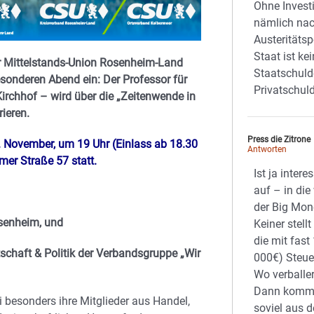
Ohne Invest
nämlich nac
Austeritätsp
Staat ist ke
r Mittelstands-Union Rosenheim-Land
Staatschuld
onderen Abend ein: Der Professor für
Privatschul
Kirchhof – wird über die „Zeitenwende in
ieren.
Press die Zitrone
. November, um 19 Uhr (Einlass ab 18.30
Antworten
er Straße 57 statt.
Ist ja inter
auf – in die
der Big Mon
senheim, und
Keiner stell
die mit fast
schaft & Politik der Verbandsgruppe „Wir
000€) Steu
Wo verballer
Dann komme
 besonders ihre Mitglieder aus Handel,
soviel aus