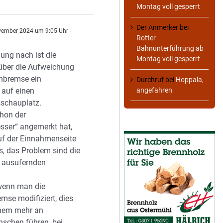
Montag voll gesperrt
Der Anmerker
bei
vember 2024 um 9:05 Uhr
-
Rotter
Bahnunterführung ab
ung nach ist die
Montag voll gesperrt
über die Aufweichung
nbremse ein
Durchruf
bei
Hoppala,
auf einen
angefahren
schauplatz.
hon der
esser“ angemerkt hat,
uf der Einnahmenseite
s, das Problem sind die
 ausufernden
wenn man die
mse modifiziert, dies
inem mehr an
schen führen, bei