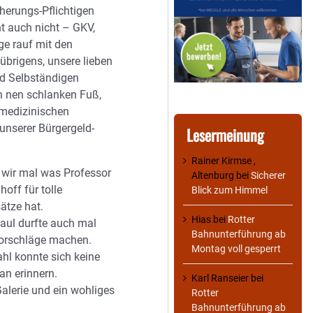
herungs-Pflichtigen
ht auch nicht – GKV,
ge rauf mit den
übrigens, unsere lieben
d Selbständigen
 nen schlanken Fuß,
 medizinischen
unserer Bürgergeld-
Lesermeinung
Rainer Kirmse ,
wir mal was Professor
Altenburg
bei
Sicherer
hoff für tolle
Blick zum Himmel
ätze hat.
Hias
bei
Rotter
Paul durfte auch mal
Bahnunterführung ab
Vorschläge machen.
Montag voll gesperrt
hl konnte sich keine
an erinnern.
Karl Ranseier
bei
Galerie und ein wohliges
Rotter
Bahnunterführung ab