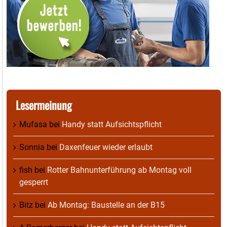
Lesermeinung
Mufasa
bei
Handy statt Aufsichtspflicht
Sonnia
bei
Daxenfeuer wieder erlaubt
fish
bei
Rotter Bahnunterführung ab Montag voll
gesperrt
Bitz
bei
Ab Montag: Baustelle an der B15