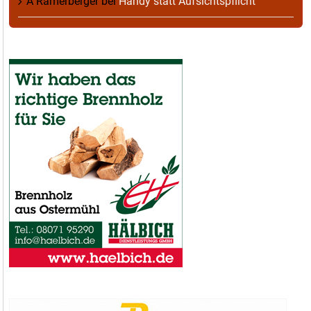
A Ramerberger
bei
Handy statt Aufsichtspflicht