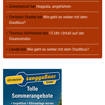
Zwischenruf
bei
Hoppala, angefahren
Christian Stadler
bei
Wie geht es weiter mit dem
Stadtbus?
Thomas Hofmeister
bei
13 Uhr: Unfall auf der
Staatsstraße
Landei
bei
Wie geht es weiter mit dem Stadtbus?