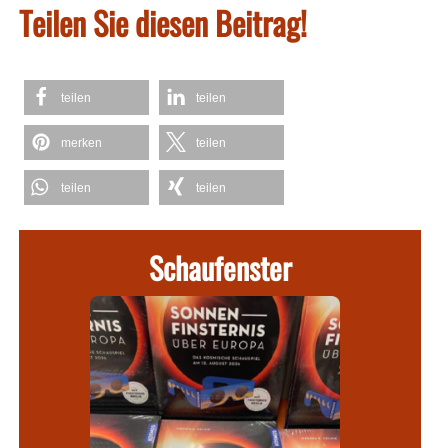
Teilen Sie diesen Beitrag!
teilen
teilen
merken
teilen
teilen
teilen
Schaufenster