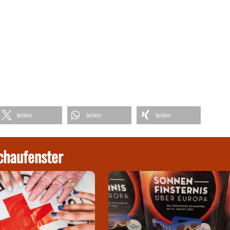
teilen
teilen
teilen
chaufenster