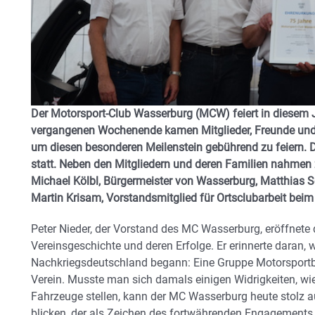
Der Motorsport-Club Wasserburg (MCW) feiert in diesem 
vergangenen Wochenende kamen Mitglieder, Freunde und
um diesen besonderen Meilenstein gebührend zu feiern. Di
statt. Neben den Mitgliedern und deren Familien nahmen z
Michael Kölbl, Bürgermeister von Wasserburg, Matthias S
Martin Krisam, Vorstandsmitglied für Ortsclubarbeit be
Peter Nieder, der Vorstand des MC Wasserburg, eröffnete d
Vereinsgeschichte und deren Erfolge. Er erinnerte daran, w
Nachkriegsdeutschland begann: Eine Gruppe Motorsportbe
Verein. Musste man sich damals einigen Widrigkeiten, wie 
Fahrzeuge stellen, kann der MC Wasserburg heute stolz a
blicken, der als Zeichen des fortwährenden Engagements 