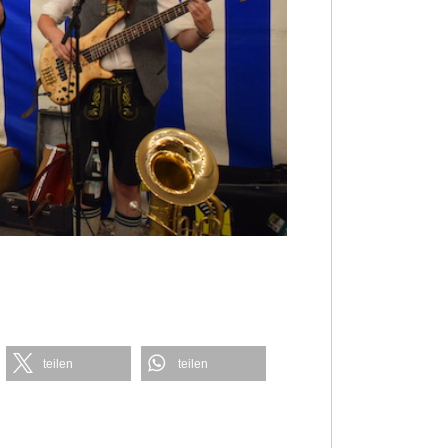
teilen
teilen