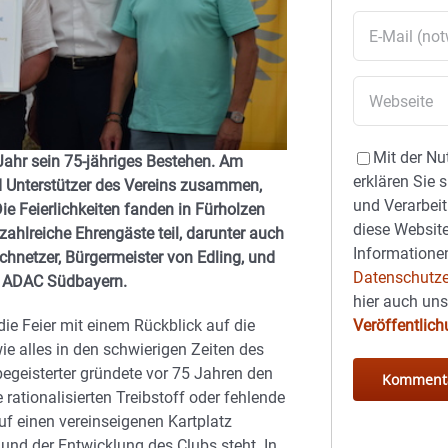
Mit der Nu
Jahr sein 75-jähriges Bestehen. Am
erklären Sie 
 Unterstützer des Vereins zusammen,
und Verarbeit
e Feierlichkeiten fanden in Fürholzen
diese Website
ahlreiche Ehrengäste teil, darunter auch
Informationen
chnetzer, Bürgermeister von Edling, und
Datenschutze
im ADAC Südbayern.
hier auch un
Veröffentlic
ie Feier mit einem Rückblick auf die
ie alles in den schwierigen Zeiten des
geisterter gründete vor 75 Jahren den
rationalisierten Treibstoff oder fehlende
uf einen vereinseigenen Kartplatz
und der Entwicklung des Clubs steht. In