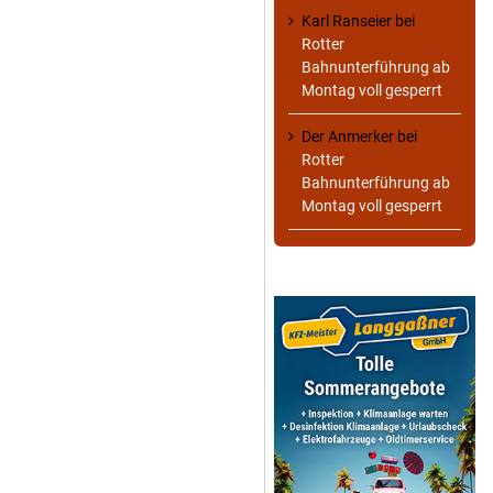
Karl Ranseier
bei
Rotter
Bahnunterführung ab
Montag voll gesperrt
Der Anmerker
bei
Rotter
Bahnunterführung ab
Montag voll gesperrt