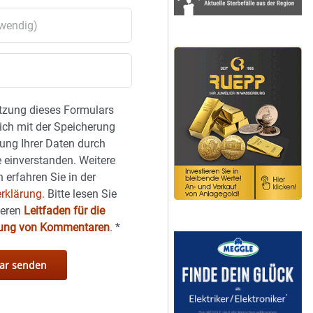
tzung dieses Formulars
sich mit der Speicherung
ung Ihrer Daten durch
 einverstanden. Weitere
 erfahren Sie in der
rklärung.
Bitte lesen Sie
seren
Leitfaden für die
hung von Kommentaren
.
*