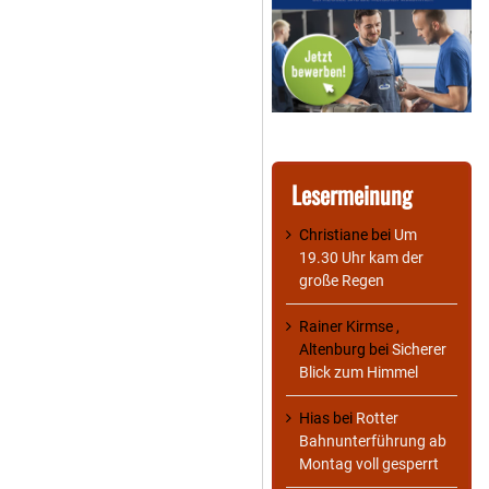
Lesermeinung
Christiane
bei
Um
19.30 Uhr kam der
große Regen
Rainer Kirmse ,
Altenburg
bei
Sicherer
Blick zum Himmel
Hias
bei
Rotter
Bahnunterführung ab
Montag voll gesperrt