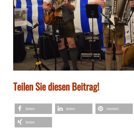
Teilen Sie diesen Beitrag!
teilen
teilen
merken
teilen