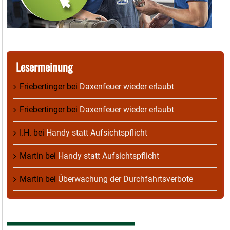
Lesermeinung
Friebertinger
bei
Daxenfeuer wieder erlaubt
Friebertinger
bei
Daxenfeuer wieder erlaubt
I.H.
bei
Handy statt Aufsichtspflicht
Martin
bei
Handy statt Aufsichtspflicht
Martin
bei
Überwachung der Durchfahrtsverbote