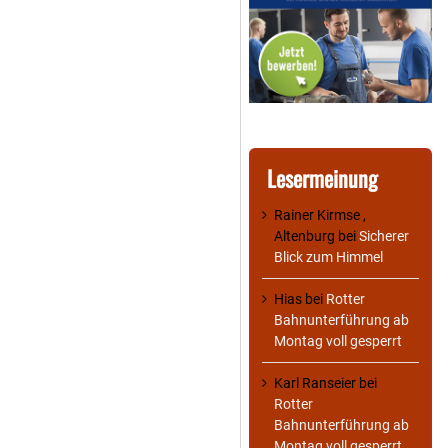
Lesermeinung
Rainer Kirmse ,
Altenburg
bei
Sicherer
Blick zum Himmel
Hias
bei
Rotter
Bahnunterführung ab
Montag voll gesperrt
Karl Ranseier
bei
Rotter
Bahnunterführung ab
Montag voll gesperrt