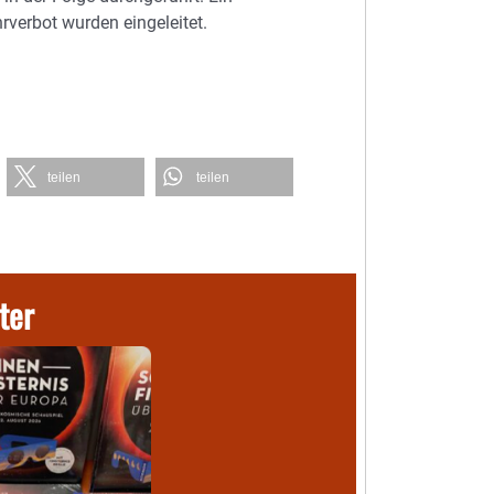
rverbot wurden eingeleitet.
teilen
teilen
ter