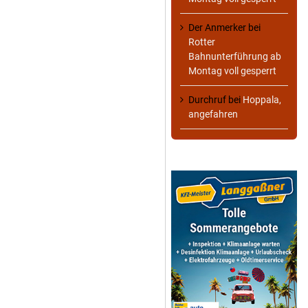
Der Anmerker
bei
Rotter
Bahnunterführung ab
Montag voll gesperrt
Durchruf
bei
Hoppala,
angefahren