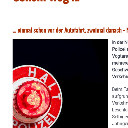
... einmal schon vor der Autofahrt, zweimal danach - 
In der N
Polizei
Vogtare
mehrere
Geschwi
Verkehr
Beim Fa
aufgrun
Verkehr
beschla
Selbige
Jährige