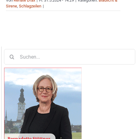
Von
Renate Drax
|
Fr. 31.5.2024 - 14:29
|
Kategorien:
Blaulicht &
Sirene
,
Schlagzeilen
|
Suche
nach: