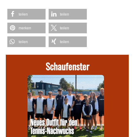
teilen
teilen
merken
teilen
teilen
teilen
Schaufenster