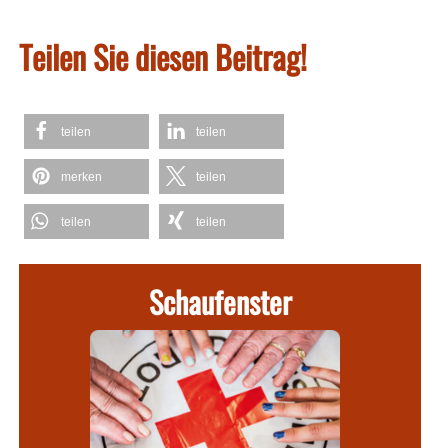
Teilen Sie diesen Beitrag!
teilen
teilen
merken
teilen
teilen
teilen
Schaufenster