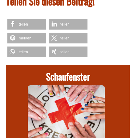
Teilen Sie diesen Beitrag!
teilen
teilen
merken
teilen
teilen
teilen
Schaufenster