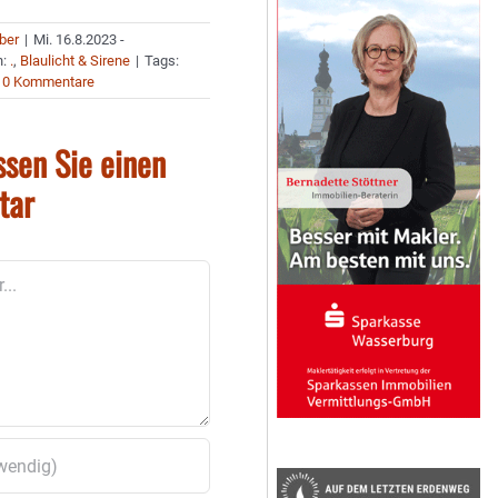
uber
|
Mi. 16.8.2023 -
n:
.
,
Blaulicht & Sirene
|
Tags:
0 Kommentare
ssen Sie einen
tar