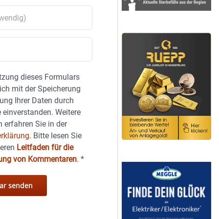
tzung dieses Formulars
sich mit der Speicherung
ung Ihrer Daten durch
 einverstanden. Weitere
 erfahren Sie in der
rklärung.
Bitte lesen Sie
seren
Leitfaden für die
hung von Kommentaren
.
*