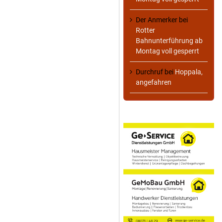
Der Anmerker
bei
Rotter
Bahnunterführung ab
Montag voll gesperrt
Durchruf
bei
Hoppala,
angefahren