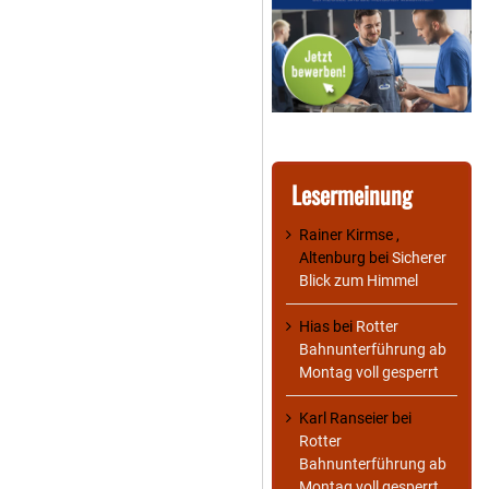
Lesermeinung
Rainer Kirmse ,
Altenburg
bei
Sicherer
Blick zum Himmel
Hias
bei
Rotter
Bahnunterführung ab
Montag voll gesperrt
Karl Ranseier
bei
Rotter
Bahnunterführung ab
Montag voll gesperrt