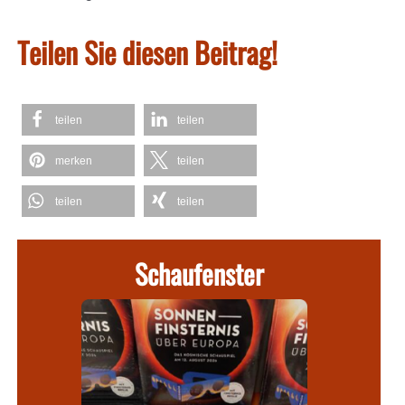
Teilen Sie diesen Beitrag!
teilen
teilen
merken
teilen
teilen
teilen
Schaufenster