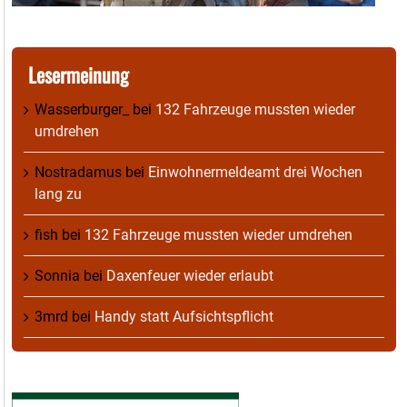
Lesermeinung
Wasserburger_
bei
132 Fahrzeuge mussten wieder
umdrehen
Nostradamus
bei
Einwohnermeldeamt drei Wochen
lang zu
fish
bei
132 Fahrzeuge mussten wieder umdrehen
Sonnia
bei
Daxenfeuer wieder erlaubt
3mrd
bei
Handy statt Aufsichtspflicht