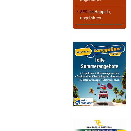
SFR
bei
Hoppala,
angefahren