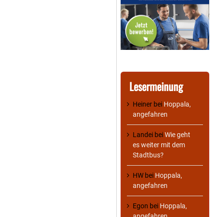
Lesermeinung
Heiner
bei
Hoppala,
angefahren
Landei
bei
Wie geht
es weiter mit dem
Stadtbus?
HW
bei
Hoppala,
angefahren
Egon
bei
Hoppala,
angefahren