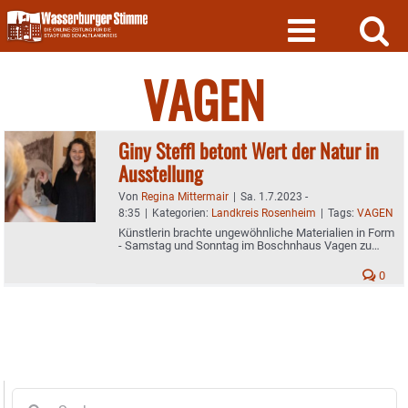
Skip
to
content
VAGEN
Giny Steffl betont Wert der Natur in
Ausstellung
Von
Regina Mittermair
|
Sa. 1.7.2023 -
8:35
|
Kategorien:
Landkreis Rosenheim
|
Tags:
VAGEN
Künstlerin brachte ungewöhnliche Materialien in Form
- Samstag und Sonntag im Boschnhaus Vagen zu
sehen
0
Suche