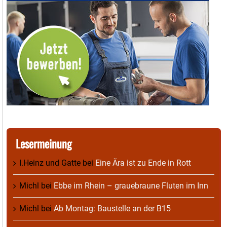
Lesermeinung
I.Heinz und Gatte
bei
Eine Ära ist zu Ende in Rott
Michl
bei
Ebbe im Rhein – grauebraune Fluten im Inn
Michl
bei
Ab Montag: Baustelle an der B15