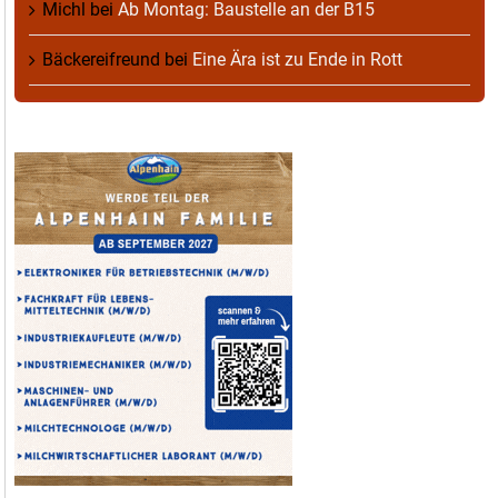
Michl
bei
Ab Montag: Baustelle an der B15
Bäckereifreund
bei
Eine Ära ist zu Ende in Rott