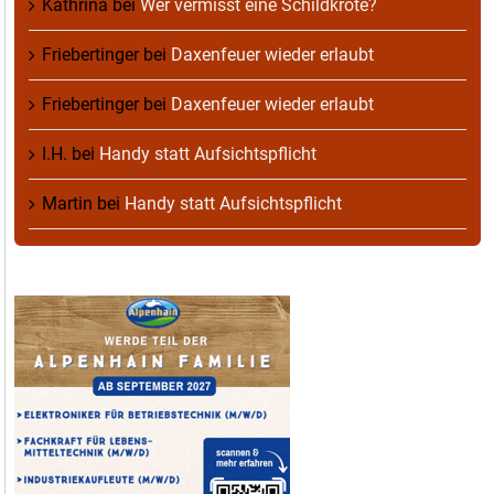
Kathrina
bei
Wer vermisst eine Schildkröte?
Friebertinger
bei
Daxenfeuer wieder erlaubt
Friebertinger
bei
Daxenfeuer wieder erlaubt
I.H.
bei
Handy statt Aufsichtspflicht
Martin
bei
Handy statt Aufsichtspflicht