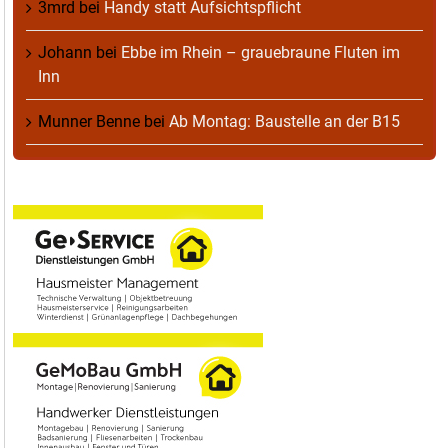
3mrd
bei
Handy statt Aufsichtspflicht
Johann
bei
Ebbe im Rhein – grauebraune Fluten im
Inn
Munner Benne
bei
Ab Montag: Baustelle an der B15