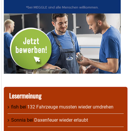
Lesermeinung
fish
bei
132 Fahrzeuge mussten wieder umdrehen
Sonnia
bei
Daxenfeuer wieder erlaubt