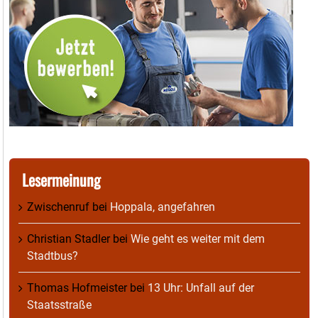
Lesermeinung
Zwischenruf
bei
Hoppala, angefahren
Christian Stadler
bei
Wie geht es weiter mit dem
Stadtbus?
Thomas Hofmeister
bei
13 Uhr: Unfall auf der
Staatsstraße