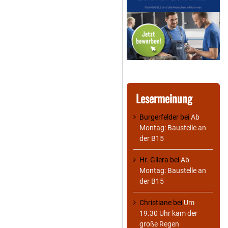
Lesermeinung
Burgerfelder
bei
Ab
Montag: Baustelle an
der B15
Hr. Gilera
bei
Ab
Montag: Baustelle an
der B15
Christiane
bei
Um
19.30 Uhr kam der
große Regen