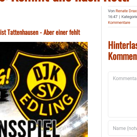
Von
Renate Drax
16:47
|
Kategori
Kommentare
st Tattenhausen - Aber einer fehlt
Hinterla
Kommen
Kommentar