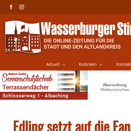
Skip
Facebook
Instagram
to
content
Aktuell
Rubriken
Kontakt
Edling setzt auf die Fa