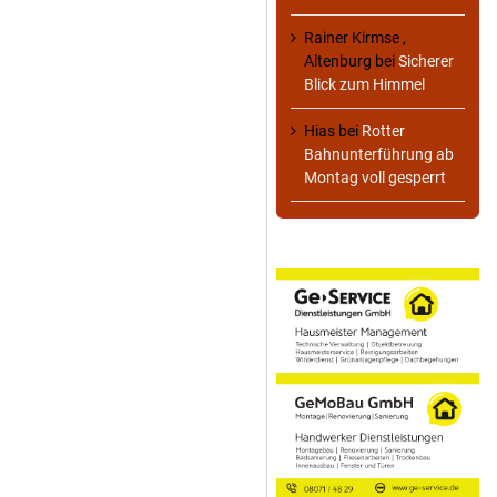
Rainer Kirmse ,
Altenburg
bei
Sicherer
Blick zum Himmel
Hias
bei
Rotter
Bahnunterführung ab
Montag voll gesperrt