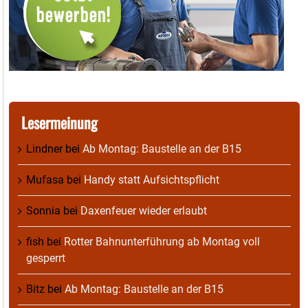
Lesermeinung
Lindner
bei
Ab Montag: Baustelle an der B15
Mufasa
bei
Handy statt Aufsichtspflicht
Sonnia
bei
Daxenfeuer wieder erlaubt
fish
bei
Rotter Bahnunterführung ab Montag voll
gesperrt
Bitz
bei
Ab Montag: Baustelle an der B15