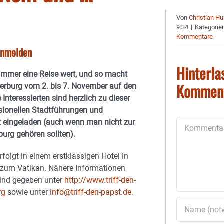
Von
Christian H
9:34
|
Kategorie
Kommentare
 anmelden
Hinterla
 immer eine Reise wert, und so macht
Kommen
serburg vom 2. bis 7. November auf den
Interessierten sind herzlich zu dieser
ssionellen Stadtführungen und
t eingeladen (auch wenn man nicht zur
Kommentar
urg gehören sollten).
folgt in einem erstklassigen Hotel in
 zum Vatikan. Nähere Informationen
ind gegeben unter
http://www.triff-den-
rg
sowie unter
info@triff-den-papst.de
.