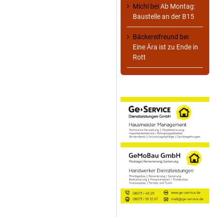
Michl
bei
Ab Montag:
Baustelle an der B15
Bäckereifreund
bei
Eine Ära ist zu Ende in
Rott