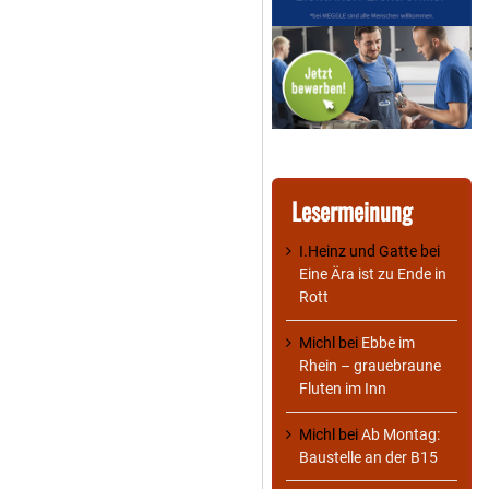
Lesermeinung
I.Heinz und Gatte
bei
Eine Ära ist zu Ende in
Rott
Michl
bei
Ebbe im
Rhein – grauebraune
Fluten im Inn
Michl
bei
Ab Montag:
Baustelle an der B15