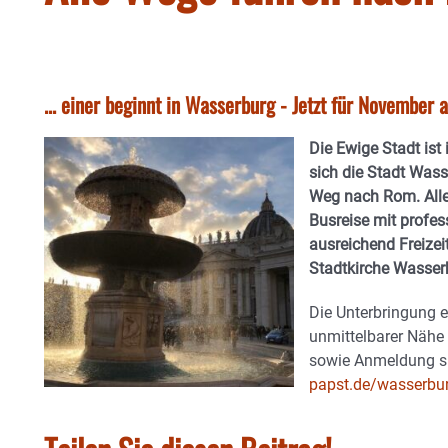
... einer beginnt in Wasserburg - Jetzt für November
Die Ewige Stadt ist
sich die Stadt Was
Weg nach Rom. Alle 
Busreise mit profe
ausreichend Freizei
Stadtkirche Wasserb
Die Unterbringung er
unmittelbarer Nähe
sowie Anmeldung s
papst.de/wasserbu