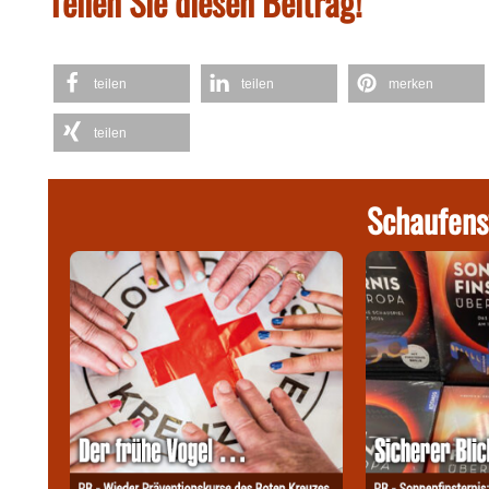
Teilen Sie diesen Beitrag!
teilen
teilen
merken
teilen
Schaufens