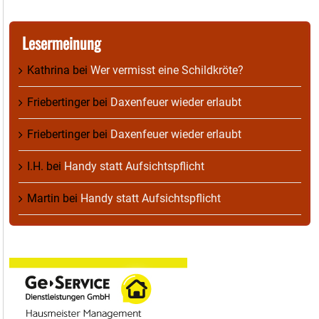
Lesermeinung
Kathrina
bei
Wer vermisst eine Schildkröte?
Friebertinger
bei
Daxenfeuer wieder erlaubt
Friebertinger
bei
Daxenfeuer wieder erlaubt
I.H.
bei
Handy statt Aufsichtspflicht
Martin
bei
Handy statt Aufsichtspflicht