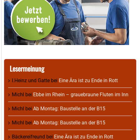
Lesermeinung
I.Heinz und Gatte
bei
Eine Ära ist zu Ende in Rott
Michl
bei
Ebbe im Rhein – grauebraune Fluten im Inn
Michl
bei
Ab Montag: Baustelle an der B15
Michl
bei
Ab Montag: Baustelle an der B15
Bäckereifreund
bei
Eine Ära ist zu Ende in Rott