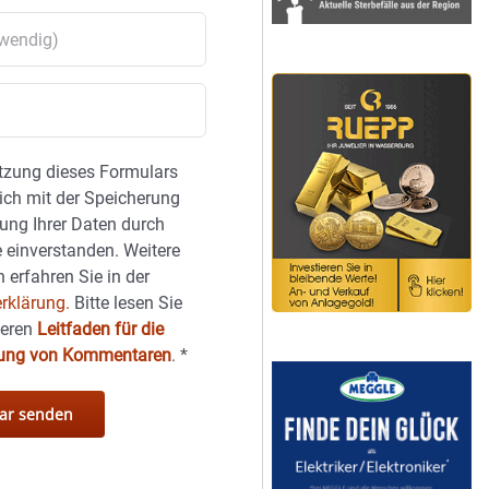
tzung dieses Formulars
sich mit der Speicherung
ung Ihrer Daten durch
 einverstanden. Weitere
 erfahren Sie in der
rklärung.
Bitte lesen Sie
seren
Leitfaden für die
hung von Kommentaren
.
*