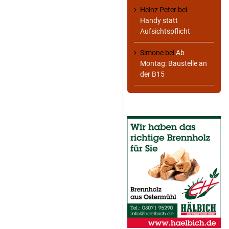
Heinz Peter
bei
Handy statt
Aufsichtspflicht
Simone
bei
Ab
Montag: Baustelle an
der B15