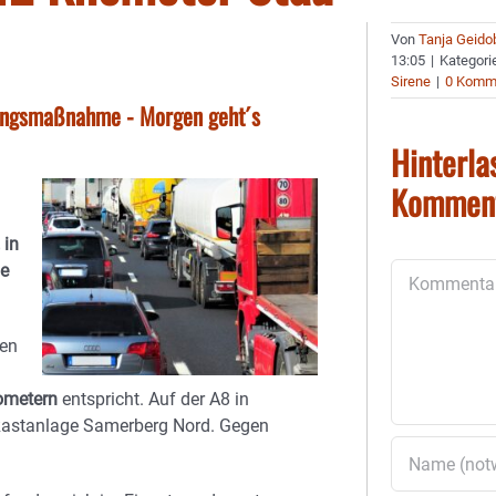
Von
Tanja Geido
13:05
|
Kategori
Sirene
|
0 Komm
rungsmaßnahme - Morgen geht´s
Hinterla
Kommen
 in
de
Kommentar
ten
ometern
entspricht. Auf der A8 in
 Rastanlage Samerberg Nord. Gegen