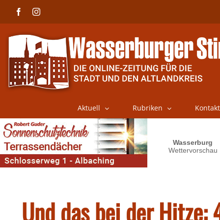
Skip
Facebook
Instagram
to
content
Aktuell
Rubriken
Kontakt
Und das bei der Hitze: