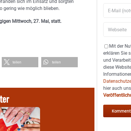
efanden sich im Einsatz und sorgten
o gering wie möglich blieben.
igen Mittwoch, 27. Mai, statt.
Mit der Nu
erklären Sie 
und Verarbeit
teilen
teilen
diese Website
Informationen
Datenschutze
hier auch un
ter
Veröffentlic