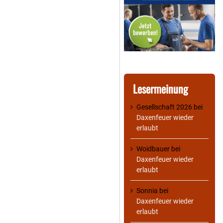
Lesermeinung
Gesellschaft 2026
bei
Daxenfeuer wieder
erlaubt
Woidbauer
bei
Daxenfeuer wieder
erlaubt
Sonnia
bei
Daxenfeuer wieder
erlaubt