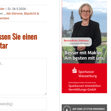
bler
|
Di. 26.5.2026 -
en:
.
,
Aib-Stimme
,
Blaulicht &
entare
ssen Sie einen
tar